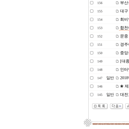
부산
156
대구 
155
회비
154
합천
153
문중
152
경주이
151
중앙종
150
[대종
149
인터
148
일반
201
147
❀ 제
146
일반
대전효
145