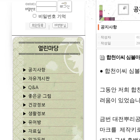
비밀번호 기억
｜
공지사항
ㆍ작성자
이
ㆍ작성일
20
합천이씨 심볼마
● 합천이씨 심볼
그동안 저희 합
려움이 있었습니
금번 대전뿌리공
마크를 제작키로