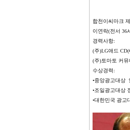
합천이씨마크 
이연락(전서 36
경력사항:
(주)LG애드 CD
(주)토마토 커
수상경력:
•중앙광고
•조일광고
•대한민국 광고대