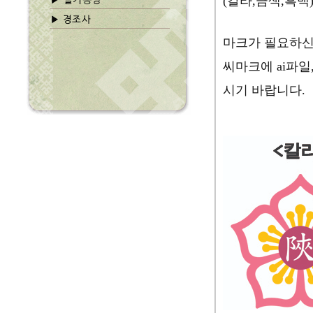
(칼라,금색,흑
마크가 필요하신
씨마크에 ai파일
시기 바랍니다.