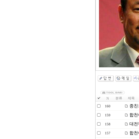
분류
제목
N
종친
160
합천
159
대전
158
합천
157