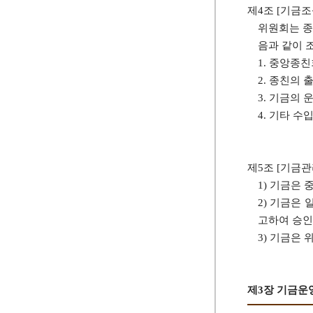
제4조 [기금조
위원회는 종
음과 같이 
1. 중앙종
2. 종친의 
3. 기금의
4. 기타 수
제5조 [기금관
1) 기금은
2) 기금은
고하여 승인
3) 기금은
제3장 기금운