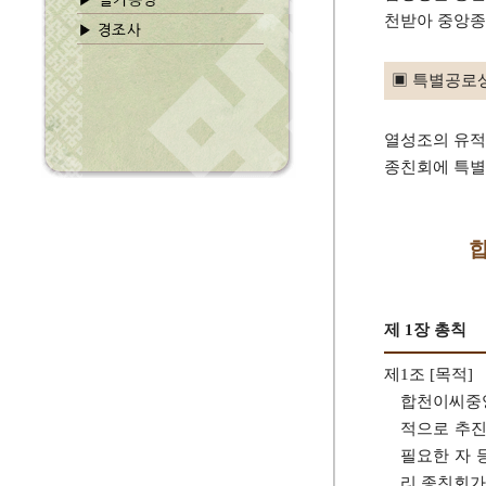
천받아 중앙종
▣ 특별공로상
열성조의 유적
종친회에 특별
합
제 1장 총칙
제1조 [목적]
합천이씨중앙
적으로 추진
필요한 자 
리 종친회가