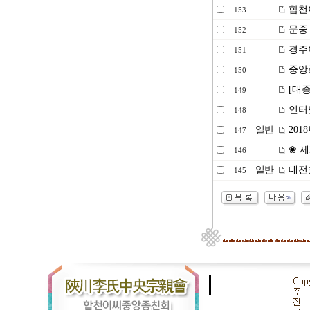
합천
153
문중
152
경주이
151
중앙종
150
[대종
149
인터
148
일반
201
147
❀ 제
146
일반
대전효
145