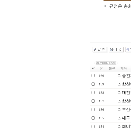
이 규정은 총
분류
제목
N
종친
160
합천
159
대전
158
합천
157
부산
156
대구 
155
회비
154