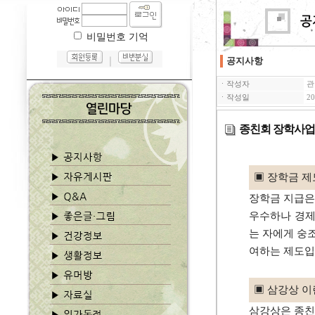
비밀번호 기억
｜
공지사항
ㆍ작성자
관
ㆍ작성일
20
종친회 장학사업
▣ 장학금 제
장학금 지급은
우수하나 경제
는 자에게 숭
여하는 제도입
▣ 삼강상 이
삼강상은 종친