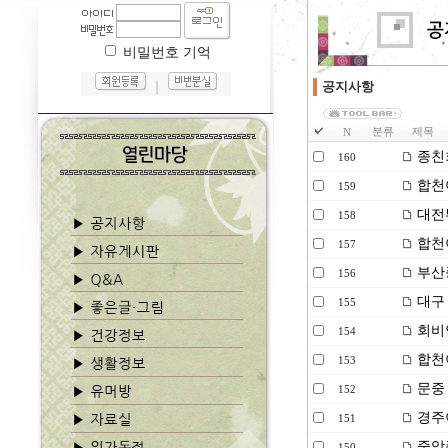
비밀번호 기억
｜
공지사항
분류
제목
N
종친
160
합천
159
대전
158
합천
157
부산
156
대구 
155
회비
154
합천
153
문중
152
경주이
151
중앙종
150