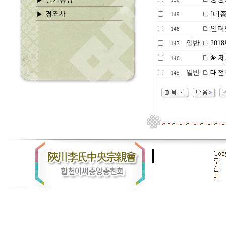
[대종
149
인터
148
일반
201
147
❀ 제
146
일반
대전효
145