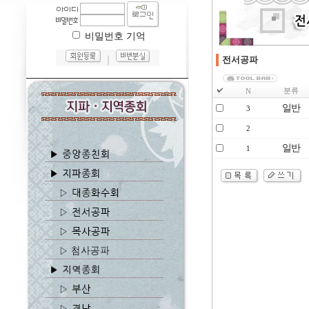
비밀번호 기억
｜
전서공파
분류
N
일반
3
2
일반
1