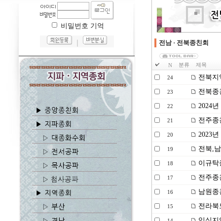
비밀번호 기억
｜
전남 · 전북종친회
분류
제목
N
전북지역
24
전북종친
23
2024
22
전주종친회
21
2023
20
전북,남
19
이규탁종
18
전주종친
17
남원종
16
전라북
15
임실지역
14