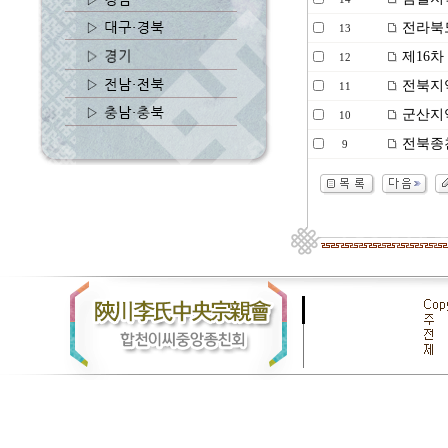
전라북도
13
제16차
12
전북지역
11
군산지역
10
전북종친
9