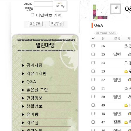
비밀번호 기억
｜
Q&A
분류
제
N
56
답변
55
54
53
답변
52
51
답변
50
49
답변
48
질문
47
질문
46