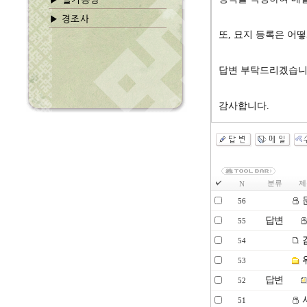
또, 묘지 등록은 어
답변 부탁드리겠습니
감사합니다.
분류
제
N
56
답변
55
54
53
답변
52
51