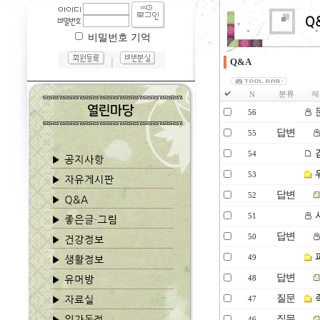
비밀번호 기억
｜
Q&A
분류
제
N
56
답변
55
54
53
답변
52
51
답변
50
49
답변
48
질문
47
질문
46