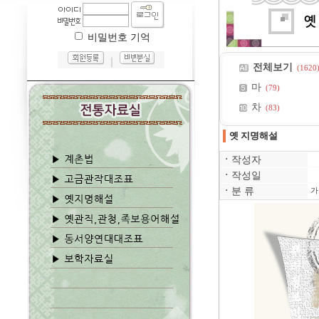
비밀번호 기억
｜
전체보기
(1620
마
(79)
차
(83)
옛 지명해설
ㆍ
작성자
ㆍ
작성일
ㆍ
분 류
가