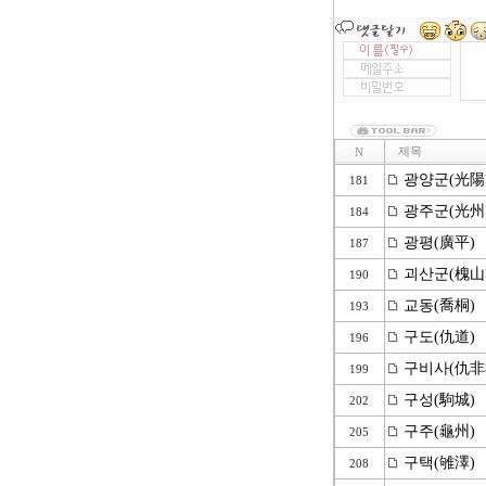
제목
N
광양군(光陽
181
광주군(光州
184
광평(廣平)
187
괴산군(槐山
190
교동(喬桐)
193
구도(仇道)
196
구비사(仇非
199
구성(駒城)
202
구주(龜州)
205
구택(雊澤)
208