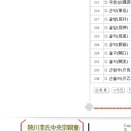
국원성(國原
211
군악(軍岳)
214
굴병(屈幷)
217
굴압(屈押)
220
굴직(屈直)
223
궁악(窮嶽)
226
궐구(闕口)
229
궐지(闕支)
232
근량우(斤良
235
근을어(斤乙
238