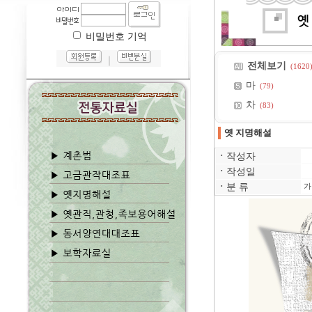
비밀번호 기억
｜
전체보기
(1620
마
(79)
차
(83)
옛 지명해설
ㆍ
작성자
ㆍ
작성일
ㆍ
분 류
가