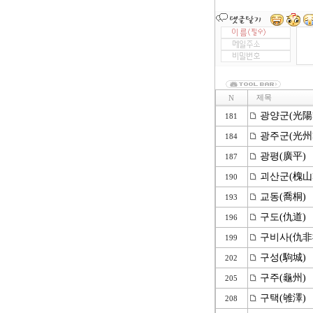
제목
N
광양군(光陽
181
광주군(光州
184
광평(廣平)
187
괴산군(槐山
190
교동(喬桐)
193
구도(仇道)
196
구비사(仇非
199
구성(駒城)
202
구주(龜州)
205
구택(雊澤)
208