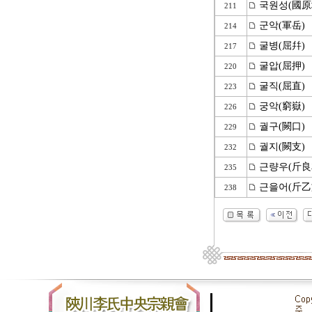
국원성(國原
211
군악(軍岳)
214
굴병(屈幷)
217
굴압(屈押)
220
굴직(屈直)
223
궁악(窮嶽)
226
궐구(闕口)
229
궐지(闕支)
232
근량우(斤良
235
근을어(斤乙
238