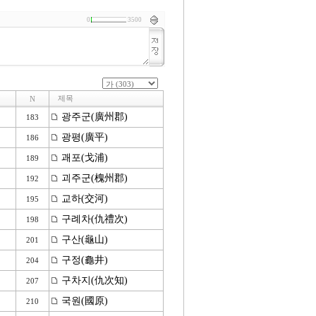
0
3500
제목
N
광주군(廣州郡)
183
광평(廣平)
186
괘포(戈浦)
189
괴주군(槐州郡)
192
교하(交河)
195
구례차(仇禮次)
198
구산(龜山)
201
구정(龜井)
204
구차지(仇次知)
207
국원(國原)
210