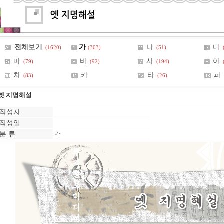
전체보기
가
나
다
(1620)
(303)
(51)
마
바
사
아
(79)
(92)
(194)
차
카
타
파
(83)
(26)
옛 지명해설
작성자
작성일
분 류
가