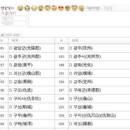
제목
제목
N
N
광양군(光陽郡)
광주(匡州)
181
182
광주군(光州郡)
광주시(光州市)
184
185
광평(廣平)
광화(光化)
187
188
괴산군(槐山郡)
괴양(槐壤)
190
191
교동(喬桐)
교주(交州)
193
194
구도(仇道)
구례군(求禮郡)
196
197
구비사(仇非社)
구산(龜山)
199
200
구성(駒城)
구성(龜城)
202
203
구주(龜州)
구지산(仇只山)(仇智山)
205
206
구택(雊澤)
국도(國都)
208
209