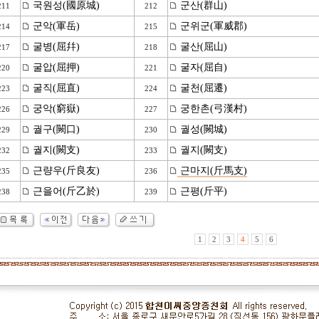
국원성(國原城)
군산(群山)
211
212
군악(軍岳)
군위군(軍威郡)
214
215
굴병(屈幷)
굴산(屈山)
217
218
굴압(屈押)
굴자(屈自)
220
221
굴직(屈直)
굴천(屈遷)
223
224
궁악(窮嶽)
궁한촌(弓漢村)
226
227
궐구(闕口)
궐성(闕城)
229
230
궐지(闕支)
궐지(闕支)
232
233
근량우(斤良友)
근마지(斤馬支)
235
236
근을어(斤乙於)
근평(斤平)
238
239
1
2
3
4
5
6