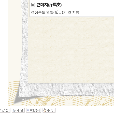
근마지(斤馬支)
경상북도 연일(延日)의 옛 지명.