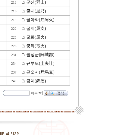
군산(群山)
213
굴내(屈乃)
216
굴아화(屈阿火)
219
굴지(屈支)
222
굴화(屈火)
225
궁화(弓火)
228
궐성군(闕城郡)
231
규부토(圭夫吐)
234
근오지(斤烏支)
237
금계(錦溪)
240