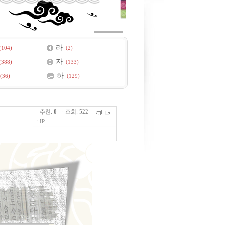
라
(104)
(2)
자
(388)
(133)
하
(36)
(129)
ㆍ추천:
0
ㆍ조회: 522
ㆍ
IP: