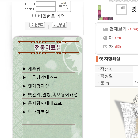
비밀번호 기억
｜
전체보기
(1620
마
(79)
차
(83)
옛 지명해설
ㆍ
작성자
ㆍ
작성일
ㆍ
분 류
가