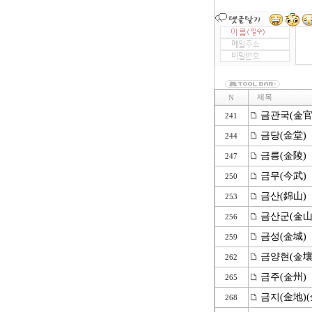
제목
N
금관국(金官
241
금당(金堂)
244
금릉(金陵)
247
금무(今武)
250
금산(錦山)
253
금산군(金山
256
금성(金城)
259
금양현(金壤
262
금주(金州)
265
금지(金地)(
268