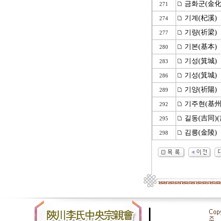
금화군(金化
271
기계(杞溪)
274
기량(祈梁)
277
기본(基本)
280
기성(箕城)
283
기성(箕城)
286
기양(祈陽)
289
기주현(基州
292
길동(吉同)(
295
김릉(金陵)
298