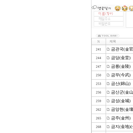
제목
N
금관국(金官
241
금당(金堂)
244
금릉(金陵)
247
금무(今武)
250
금산(錦山)
253
금산군(金山
256
금성(金城)
259
금양현(金壤
262
금주(金州)
265
금지(金地)(
268