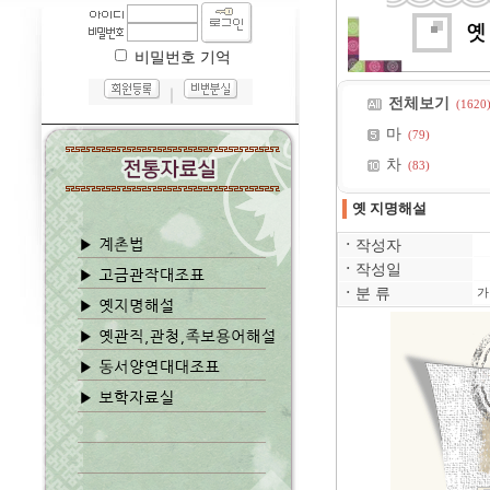
비밀번호 기억
｜
전체보기
(1620
마
(79)
차
(83)
옛 지명해설
ㆍ
작성자
ㆍ
작성일
ㆍ
분 류
가