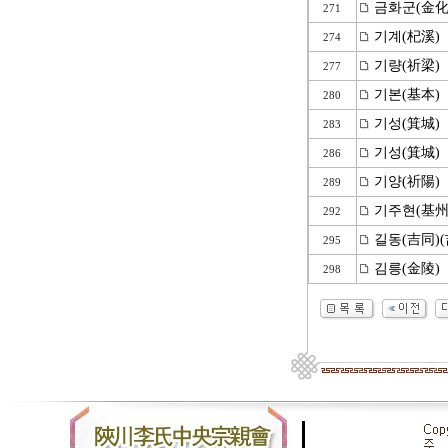
금화군(金化
271
기계(杞溪)
274
기량(祈梁)
277
기본(基本)
280
기성(箕城)
283
기성(箕城)
286
기양(祈陽)
289
기주현(基州
292
길동(吉同)(
295
김릉(金陵)
298