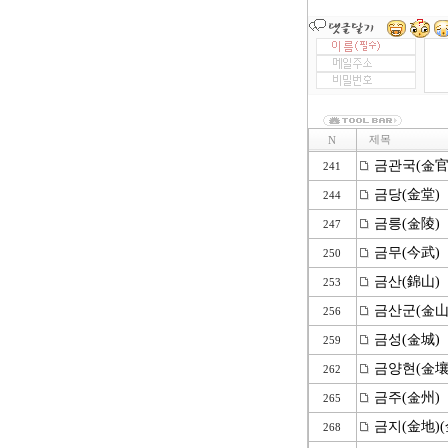
제목
N
금관국(金官
241
금당(金堂)
244
금릉(金陵)
247
금무(今武)
250
금산(錦山)
253
금산군(金山
256
금성(金城)
259
금양현(金壤
262
금주(金州)
265
금지(金地)(
268