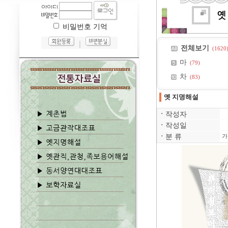
비밀번호 기억
｜
전체보기
(1620
마
(79)
차
(83)
옛 지명해설
ㆍ
작성자
ㆍ
작성일
ㆍ
분 류
가