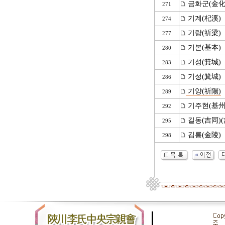
금화군(金化
271
기계(杞溪)
274
기량(祈梁)
277
기본(基本)
280
기성(箕城)
283
기성(箕城)
286
기양(祈陽)
289
기주현(基州
292
길동(吉同)(
295
김릉(金陵)
298