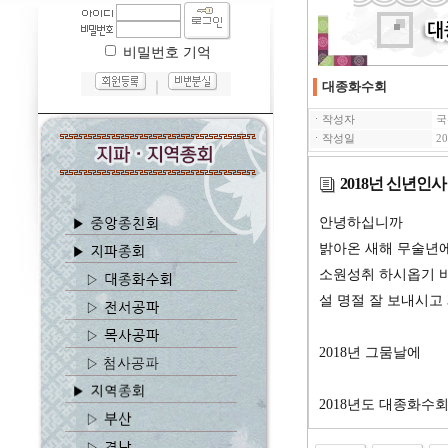
비밀번호 기억
｜
대종화수회
ㆍ작성자
국
ㆍ작성일
20
2018넌 신년인사
안녕하십니까
밝아온 새해 무술년
소원성취 하시옵기 
설 명절 잘 보내시고
2018년 그뭄날에
2018년도 대종화수