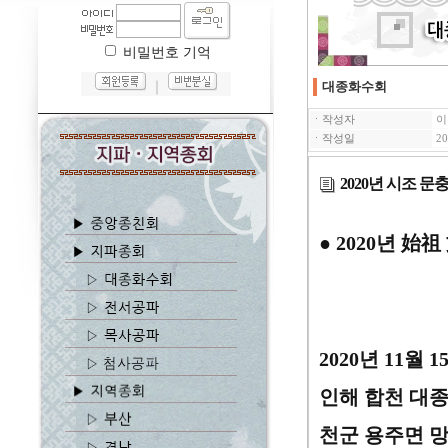
비밀번호 기억
｜
대종화수회
ㆍ작성자
이
ㆍ작성일
20
2020년 시조 문
●
2020
년
始祖
2020
년
11
월
1
인해 합천 대종
천군 용주면 